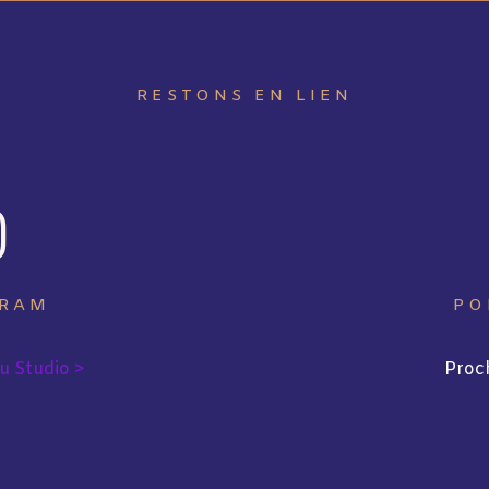
RESTONS EN LIEN

GRAM
PO
du Studio >
Proc